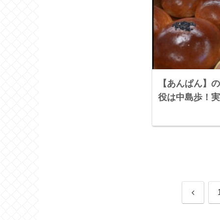
【あんぱん】の
役は中島歩！実
前
へ