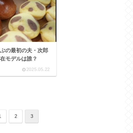
ぶの最初の夫・次郎
在モデルは誰？
2025.05.22
1
2
3