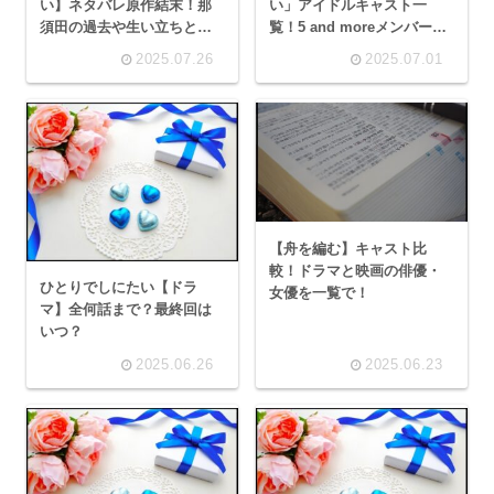
い】ネタバレ原作結末！那
い」アイドルキャスト一
須田の過去や生い立ちと
覧！5 and moreメンバーな
は？
ど
2025.07.26
2025.07.01
【舟を編む】キャスト比
較！ドラマと映画の俳優・
ひとりでしにたい【ドラ
女優を一覧で！
マ】全何話まで？最終回は
いつ？
2025.06.26
2025.06.23