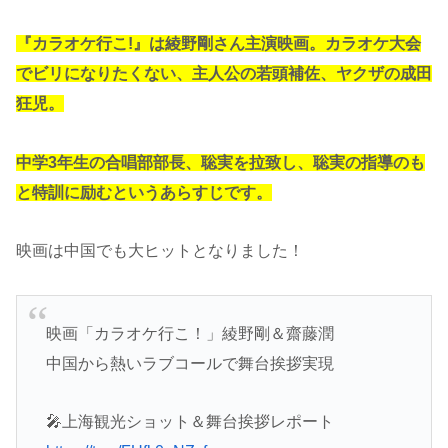
『カラオケ行こ!』は綾野剛さん主演映画。カラオケ大会
でビリになりたくない、主人公の若頭補佐、ヤクザの成田
狂児。
中学3年生の合唱部部長、聡実を拉致し、聡実の指導のも
と特訓に励むというあらすじです。
映画は中国でも大ヒットとなりました！
映画「カラオケ行こ！」綾野剛＆齋藤潤
中国から熱いラブコールで舞台挨拶実現
🎤上海観光ショット＆舞台挨拶レポート