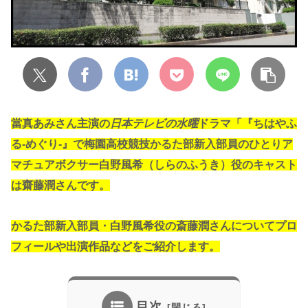
當真あみさん主演の
日本テレビの水曜
ドラマ「
『ちはやふ
る-めぐり-』で梅園高校競技かるた部新入部員のひとりア
マチュアボクサー白野風希（しらのふうき）役のキャスト
は齋藤潤さんです。
かるた部新入部員・白野風希役の斎藤潤さんについてプロ
フィールや出演作品などをご紹介します。
目次