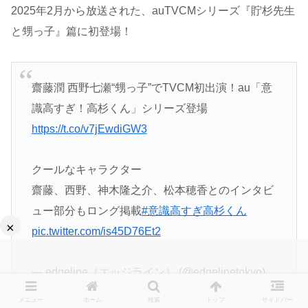
2025年2月から放送された、auTVCMシリーズ『貯杉先生
と甥っ子』篇に初登場！
齋藤潤 西野七瀬“甥っ子”でTVCM初出演！au「意
識高すぎ！高杉くん」シリーズ登場
https://t.co/v7jEwdiGW3
クールなキャラクター
齋藤、西野、神木隆之介、松本穂香とのインタビ
ュー部分もロング掲載
#意識高すぎ高杉くん
×
pic.twitter.com/is45D76Et2
— edgeline（エッジライン） (@edgelinetokyo)
February 17, 2025
メニュー
ホーム
検索
トップ
サイドバー