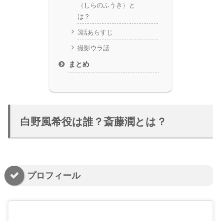
（しらのふうき）と
は？
3話あらすじ
撮影ウラ話
まとめ
白野風希役は誰？斎藤潤とは？
プロフィール