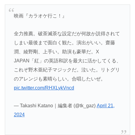
映画『カラオケ行こ！』
全力推薦。破茶滅茶な設定だが何故か説得されて
しまい最後まで面白く観た。演出がいい。齋藤
潤、綾野剛、上手い。助演も豪華だ。X
JAPAN「紅」の英語和訳を最大に活かしてくる、
これぞ野木亜紀子マジックだ。泣いた。リトグリ
のアレンジも素晴らしい。合唱したいぜ。
pic.twitter.com/RHXLykVncd
— Takashi Katano｜編集者 (@tk_gaz)
April 21,
2024