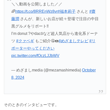
＼＼動画を公開しました／／
🌈
https://t.co/8RREnWz8vr
#福本莉子
さんと
#齋
藤潤
さんが、新しいお店が続々登場で注目の中目
黒グルメをリポート‼️
I’m donut ?やdacōなど超人気店から進化系ドーナ
ツ
#クァベギ
もご紹介🤤🍩
#めざましテレビ
#リ
ポーターやってください
pic.twitter.com/fOczLJJbWV
— めざましmedia (@mezamashimedia)
October
8, 2024
そのときのインタビューです。