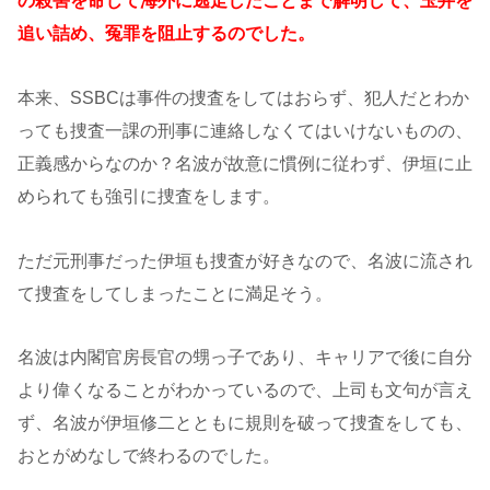
の殺害を命じて海外に逃走したことまで解明して、玉井を
追い詰め、冤罪を阻止するのでした。
本来、SSBCは事件の捜査をしてはおらず、犯人だとわか
っても捜査一課の刑事に連絡しなくてはいけないものの、
正義感からなのか？名波が故意に慣例に従わず、伊垣に止
められても強引に捜査をします。
ただ元刑事だった伊垣も捜査が好きなので、名波に流され
て捜査をしてしまったことに満足そう。
名波は内閣官房長官の甥っ子であり、キャリアで後に自分
より偉くなることがわかっているので、上司も文句が言え
ず、名波が伊垣修二とともに規則を破って捜査をしても、
おとがめなしで終わるのでした。