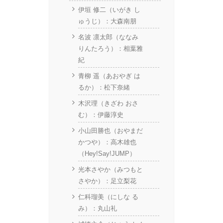
伊垣 修二（いがき し
ゅうじ）：大森南朋
名波 凛太郎（ななみ
りんたろう）：相葉雅
紀
青柳 遥（あおやぎ は
るか）：松下奈緒
木沢理（きざわ おさ
む）：伊藤淳史
小山田勝也（おやまだ
かつや）：高木雄也
（Hey!Say!JUMP）
光本さやか（みつもと
さやか）：足立梨花
仁科瑠美（にしな る
み）：丸山礼