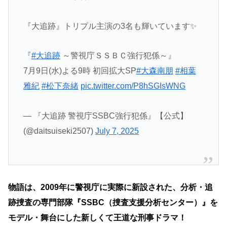
『大追跡』トリプル主演の3名も輝いています✨
『
#大追跡
～警視庁ＳＳＢＣ強行犯係～』
7月9日(水)よる9時 初回拡大SP
#大森南朋
#相葉
雅紀
#松下奈緒
pic.twitter.com/P8hSGIsWNG
— 『大追跡 警視庁SSBC強行犯係』【公式】
(@daitsuiseki2507)
July 7, 2025
物語は、2009年に警視庁に実際に新設された、分析・追
跡捜査の専門部隊『SSBC（捜査支援分析センター）』を
モデル・舞台にした新しくて王道な刑事ドラマ！