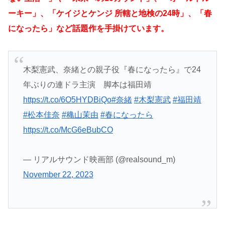
ーキー」、「
ケイジとケンジ 所轄と地検の24時」、
「春
になったら」など話題作を手掛けています。
木梨憲武、奈緒との親子役『春になったら』で24
年ぶりの連ドラ主演 脚本は福田靖
https://t.co/6O5HYDBiQo
#奈緒
#木梨憲武
#福田靖
#松本佳奈
#穐山茉由
#春になったら
https://t.co/McG6eBubCO
— リアルサウンド映画部 (@realsound_m)
November 22, 2023