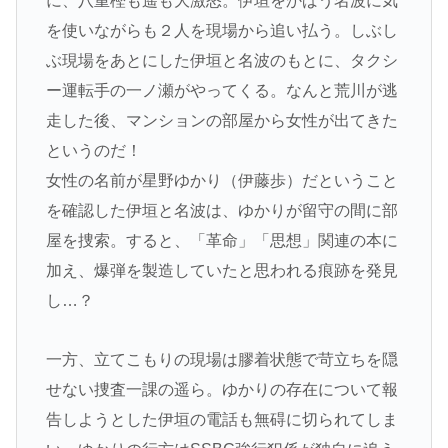
に、八重樫も遥も大激怒。伊垣をかばう名波に気
を使いながらも２人を現場から追い払う。しぶし
ぶ現場をあとにした伊垣と名波のもとに、タクシ
ー運転手の一ノ瀬がやってくる。なんと荒川が逃
走した後、マンションの部屋から女性が出てきた
というのだ！
女性の名前が星野ゆかり（伊藤歩）だということ
を確認した伊垣と名波は、ゆかりが留守の間に部
屋を捜索。すると、「革命」「思想」関連の本に
加え、爆弾を製造していたと思われる痕跡を発見
し…？
一方、立てこもりの現場は膠着状態で苛立ちを隠
せない捜査一課の遥ら。ゆかりの存在について報
告しようとした伊垣の電話も無碍に切られてしま