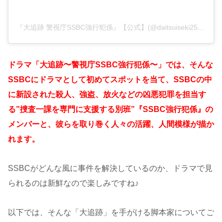
『大追跡 警視庁SSBC強行犯係』【公式】(@daitsuiseki2507)がシェアした投稿
ドラマ「大追跡〜警視庁SSBC強行犯係〜」では、そんな
SSBCにドラマとして初めてスポットを当て、SSBCの中
に新設された殺人、強盗、放火などの凶悪犯罪を担当す
る”捜査一課を専門に支援する別班”『SSBC強行犯係』の
メンバーと、彼らを取り巻く人々の活躍、人間模様が描か
れます。
SSBCがどんな風に事件を解決しているのか、ドラマで見
られるのは新鮮なので楽しみですね♪
以下では、そんな「大追跡」を手がける脚本家についてご