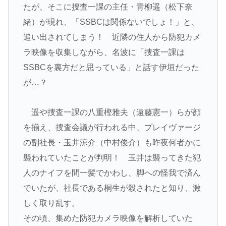
たが、そこに捜査一課の主任・
青柳遥（松下奈
緒）
が現れ、「SSBCは関係ないでしょ！」と、
追い出されてしまう！ 近隣の住人から防犯カメ
ラ映像を収集しながら、名波に「捜査一課は
SSBCを裏方だと思っている」と話す伊垣だった
が…？
遥や捜査一課の
八重樫雅夫（遠藤憲一）
らが顔
を揃え、捜査会議が行われる中、プレイヴァージ
の副社長・玉井涼介（中村俊介）も昨夜何者かに
襲われていたことが判明！ 玉井は襲ってきた犯
人のナイフを間一髪でかわし、脚への怪我で済ん
でいたが、社長である桐生が殺されたと知り、激
しく取り乱す。
その頃、集めた防犯カメラ映像を解析していた