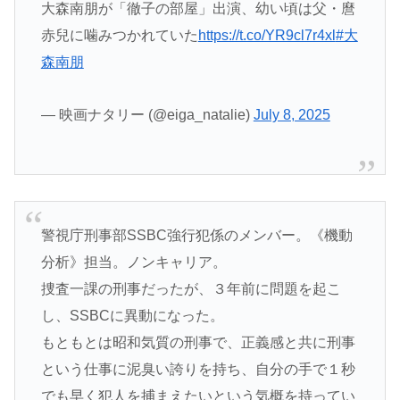
大森南朋が「徹子の部屋」出演、幼い頃は父・麿
赤兒に噛みつかれていた
https://t.co/YR9cl7r4xl
#大
森南朋
— 映画ナタリー (@eiga_natalie)
July 8, 2025
警視庁刑事部SSBC強行犯係のメンバー。《機動
分析》担当。ノンキャリア。
捜査一課の刑事だったが、３年前に問題を起こ
し、SSBCに異動になった。
もともとは昭和気質の刑事で、正義感と共に刑事
という仕事に泥臭い誇りを持ち、自分の手で１秒
でも早く犯人を捕まえたいという気概を持ってい