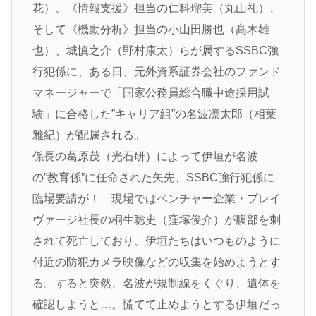
花）
、《情報支援》担当の
仁科瑠美（丸山礼）
、
そして《機動分析》担当の
小山田勝也（髙木雄
也）
、
城慎之介（野村康太）
らが属するSSBC強
行犯係に、ある日、元外資系証券会社のファンド
マネージャーで「国家公務員総合職中途採用試
験」に合格した”キャリア組”の
名波凛太郎（相葉
雅紀）
が配属される。
係長の
葛原茂（光石研）
によって伊垣が名波
の”教育係”に任命された矢先、SSBC強行犯係に
臨場要請が！ 現場ではベンチャー企業・プレイ
ヴァージ社長の桐生聡史（窪塚俊介）が腹部を刺
されて死亡しており、伊垣たちはいつものように
付近の防犯カメラ映像などの収集を始めようとす
る。すると突然、名波が規制線をくぐり、遺体を
確認しようと…。慌てて止めようとする伊垣だっ