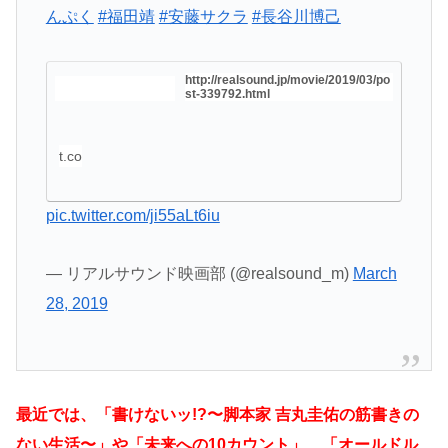
んぷく
#福田靖
#安藤サクラ
#長谷川博己
http://realsound.jp/movie/2019/03/po
st-339792.html
t.co
pic.twitter.com/ji55aLt6iu
— リアルサウンド映画部 (@realsound_m)
March
28, 2019
最近では、「書けないッ!?〜脚本家 吉丸圭佑の筋書きの
ない生活〜」や「未来への10カウント」、「オールドル