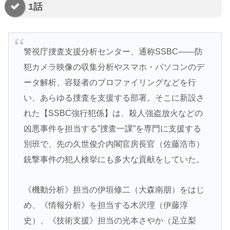
1話
警視庁捜査支援分析センター、通称SSBC――防
犯カメラ映像の収集分析やスマホ・パソコンのデ
ータ解析、容疑者のプロファイリングなどを行
い、あらゆる捜査を支援する部署。そこに新設さ
れた【SSBC強行犯係】は、殺人強盗放火などの
凶悪事件を担当する”捜査一課”を専門に支援する
別班で、先の
久世俊介内閣官房長官（佐藤浩市）
銃撃事件の犯人検挙にも多大な貢献をしていた。
《機動分析》担当の
伊垣修二（大森南朋）
をはじ
め、《情報分析》を担当する
木沢理（伊藤淳
史）
、《技術支援》担当の
光本さやか（足立梨