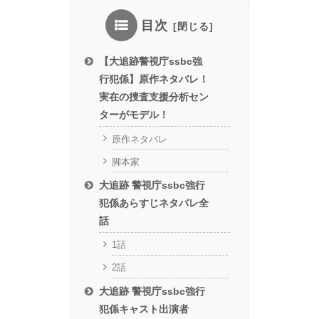
目次
【大追跡警視庁ssbc強
行犯係】原作ネタバレ！
実在の捜査支援分析セン
ターがモデル！
原作ネタバレ
脚本家
大追跡 警視庁ssbc強行
犯係あらすじネタバレ全
話
1話
2話
大追跡 警視庁ssbc強行
犯係キャスト出演者