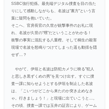
SSBC強行犯係。最先端デジタル捜査を目の当た
りにして感動しながらも、名波は”裏方”という言
葉に疑問を抱いていた。
そこへ、官房長官の久世が銃撃事件のお礼に現
れ、名波が久世の”甥”だということがわかる！
衝撃の事実に混乱する八重樫。そして桐生の殺害
現場で名波を怒鳴りつけてしまった遥も動揺を隠
せず…？
やがて、伊垣と名波は防犯カメラに映る”犯人
と思しき黒ずくめの男”を見つけ出す。すぐに捜
査一課に知らせようとする伊垣を制止した名波
は、「こいつがどこから来たのか突き止めなき
ゃ。行きましょう！」と現場に出ていこうと…。
その頃、捜査一課では玉井の証言により、ゲーム