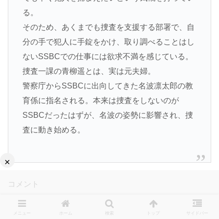
る。
そのため、あくまでも捜査を支援する部署で、自
分の手で犯人に手錠をかけ、取り調べることはし
ないSSBCでの仕事には欲求不満を感じている。
捜査一課の青柳遥とは、実は元夫婦。
警察庁からSSBCに出向してきた名波凛太郎の教
育係に指名される。本来は捜査をしないのが
SSBCだったはずが、名波の姿勢に影響され、捜
査に動き始める。
×
コメント
メニュー
ホーム
検索
トップ
サイドバー