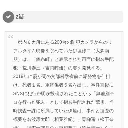
2話
都内６カ所にある200台の防犯カメラからのリ
アルタイム映像を眺めていた伊垣修二（大森南
朋）は、「錦糸町」と表示された画面に指名手配
犯・荒川泰三（吉岡睦雄）の姿を発見する。
2019年に霞が関の文部科学省前に爆発物を仕掛
け、死者１名、重軽傷者５名を出し、事件直後に
SNSに犯行声明が投稿されたことから「無差別テ
ロを行った犯人」として指名手配された荒川。当
時捜査一課に所属していた伊垣は、事件と捜査の
概要を名波凛太郎（相葉雅紀）、青柳遥（松下奈
緒）、捜査一課長の八重樫雅夫（遠藤憲一）らに