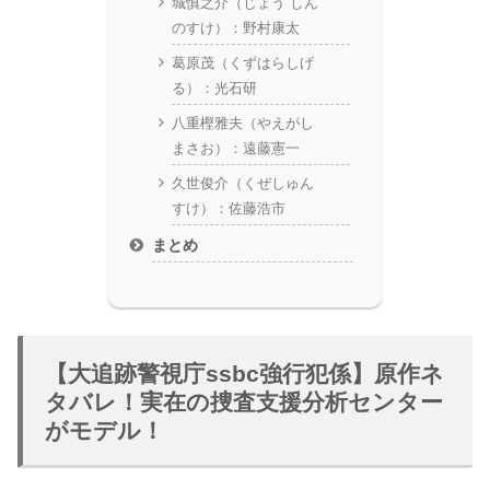
城慎之介（じょう しん
のすけ）：野村康太
葛原茂（くずはらしげ
る）：光石研
八重樫雅夫（やえがし
まさお）：遠藤憲一
久世俊介（くぜしゅん
すけ）：佐藤浩市
まとめ
【大追跡警視庁ssbc強行犯係】原作ネ
タバレ！実在の捜査支援分析センター
がモデル！