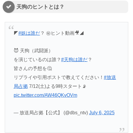
天狗のヒントとは？
◤
#妖は誰だ
？ ㊙️ヒント動画🎥◢
😈 天狗（武闘派）
を演じているのは誰？
#天狗は誰だ
？
皆さんの予想を🤔
リプライや引用ポストで教えてください！
#放送
局占拠
7/12(土)よる9時スタート📡
pic.twitter.com/AW46QKvOVm
— 放送局占拠【公式】 (@dbs_ntv)
July 6, 2025