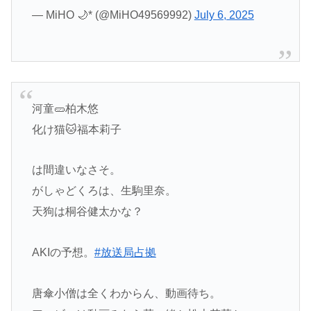
— MiHO️ 🌙* (@MiHO49569992)
July 6, 2025
河童🥒柏木悠
化け猫🐱福本莉子
は間違いなさそ。
がしゃどくろは、生駒里奈。
天狗は桐谷健太かな？
AKIの予想。
#放送局占拠
唐傘小僧は全くわからん、動画待ち。