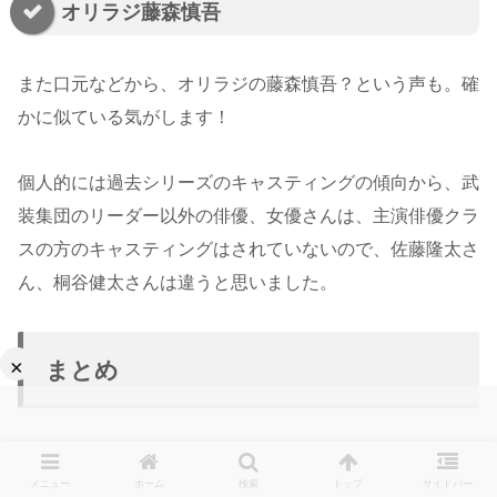
オリラジ藤森慎吾
また口元などから、オリラジの藤森慎吾？という声も。確
かに似ている気がします！
個人的には過去シリーズのキャスティングの傾向から、武
装集団のリーダー以外の俳優、女優さんは、主演俳優クラ
スの方のキャスティングはされていないので、佐藤隆太さ
ん、桐谷健太さんは違うと思いました。
×
まとめ
今回は「放送局占拠」で妖集団の天狗役キャスト予想を紹
メニュー
ホーム
検索
トップ
サイドバー
介しました。