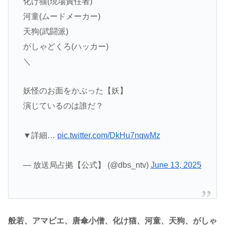
化け猫(現場責任者)
河童(ムードメーカー)
天狗(武闘派)
がしゃどくろ(ハッカー)
＼
妖怪のお面をかぶった【妖】
演じているのは誰だ？
▼詳細…
pic.twitter.com/DkHu7nqwMz
— 放送局占拠【公式】 (@dbs_ntv)
June 13, 2025
般若、アマビエ、唐傘小僧、化け猫、河童、天狗、がしゃ