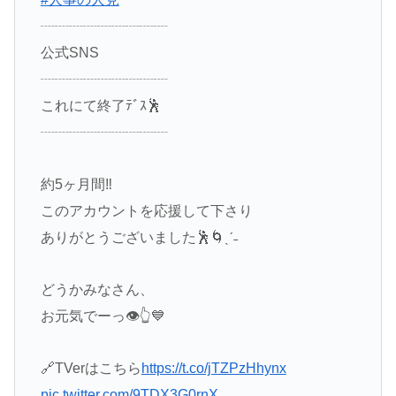
┈┈┈┈┈┈┈┈┈
公式SNS
┈┈┈┈┈┈┈┈┈
これにて終了ﾃﾞｽ🕺
┈┈┈┈┈┈┈┈┈
約5ヶ月間‼️
このアカウントを応援して下さり
ありがとうございました🕺🌀ˎˊ˗
どうかみなさん、
お元気でーっ👁️👆💙
🔗TVerはこちら
https://t.co/jTZPzHhynx
pic.twitter.com/9TDX3G0rnX