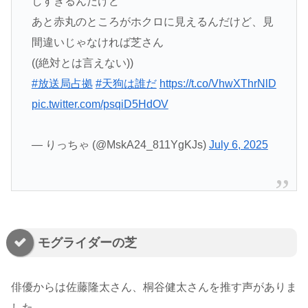
しすぎるんだけど
あと赤丸のところがホクロに見えるんだけど、見
間違いじゃなければ芝さん
((絶対とは言えない))
#放送局占拠
#天狗は誰だ
https://t.co/VhwXThrNlD
pic.twitter.com/psqiD5HdOV
— りっちゃ (@MskA24_811YgKJs)
July 6, 2025
モグライダーの芝
俳優からは佐藤隆太さん、桐谷健太さんを推す声がありま
した。