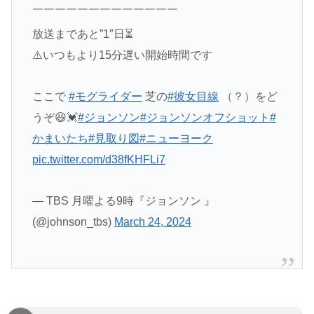
￣￣￣￣￣￣￣￣￣￣￣￣￣
放送まであと”1″日⏳
⚠️いつもより15分遅い開始時間です
ここで
#モグライダー
芝の
#彼女目線
（？）をど
うぞ😆💓
#ジョンソン
#ジョンソンオフショット
#
かまいたち
#見取り図
#ニューヨーク
pic.twitter.com/d38fKHFLi7
— TBS 月曜よる9時『ジョンソン 』
(@johnson_tbs)
March 24, 2024