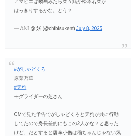
アマビエは動画みたら菜々緒か松本若菜か
はっきりするかな。どう？
— 𝔸𝕂𝕀 @ 妖 (@chibisukent)
July 8, 2025
#がしゃどくろ
原菜乃華
#天狗
モグライダーの芝さん
CMで見た予告でがしゃどくろと天狗が共に行動
してたので身長差的にもこの2人かな？と思った
けど、だとすると唐傘小僧は稲ちゃんじゃない気