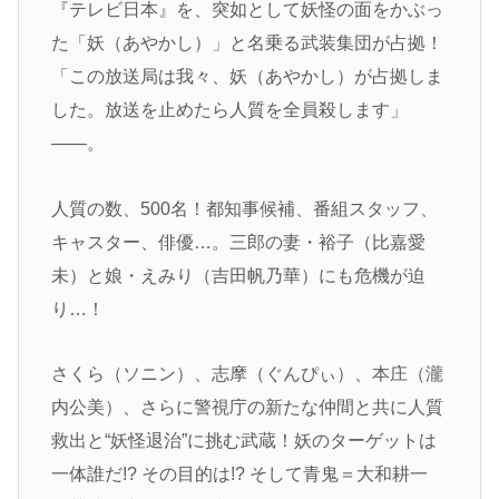
『テレビ日本』を、突如として妖怪の面をかぶっ
た「妖（あやかし）」と名乗る武装集団が占拠！
「この放送局は我々、妖（あやかし）が占拠しま
した。放送を止めたら人質を全員殺します」
――。
人質の数、500名！都知事候補、番組スタッフ、
キャスター、俳優…。三郎の妻・裕子（比嘉愛
未）と娘・えみり（吉田帆乃華）にも危機が迫
り…！
さくら（ソニン）、志摩（ぐんぴぃ）、本庄（瀧
内公美）、さらに警視庁の新たな仲間と共に人質
救出と“妖怪退治”に挑む武蔵！妖のターゲットは
一体誰だ!? その目的は!? そして青鬼＝大和耕一