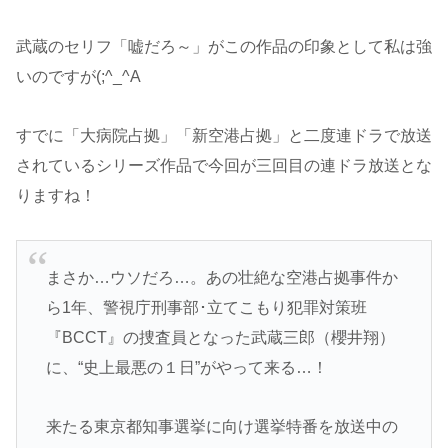
武蔵のセリフ「嘘だろ～」がこの作品の印象として私は強
いのですが(;^_^A
すでに「大病院占拠」「新空港占拠」と二度連ドラで放送
されているシリーズ作品で今回が三回目の連ドラ放送とな
りますね！
まさか…ウソだろ…。あの壮絶な空港占拠事件か
ら1年、警視庁刑事部･立てこもり犯罪対策班
『BCCT』の捜査員となった武蔵三郎（櫻井翔）
に、“史上最悪の１日”がやって来る…！
来たる東京都知事選挙に向け選挙特番を放送中の