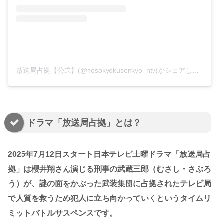
放送局占拠【公式】(@hosokyokusenkyo_ntv)がシェアした投稿
ドラマ「放送局占拠」とは？
2025年7月12日スタート日本テレビ土曜ドラマ「放送局占
拠」は櫻井翔さん演じる刑事の武蔵三郎（むさし・さぶろ
う）が、謎の面をかぶった武装集団に占拠されたテレビ局
で人質を救うため犯人に立ち向かっていくというタイムリ
ミットバトルサスペンスです。