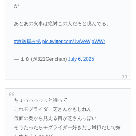
が…
あとあの火車は絶対この人だろと睨んでる。
#放送局占拠
pic.twitter.com/1wVeWjaWWr
— １８ (@321Genchan)
July 6, 2025
ちょっっっっっと待って
これモグライダー芝さんかもしれん
仮面の奥から見える目が芝さんっぽい
そうだったらモグライダー好きだし嵐担だしで嬉