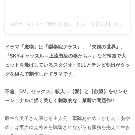
金曜ナイトドラマ『魔物 (마물)』 【テレビ朝日公式】(@mamono_tvasahi)がシェアした投稿
ドラマ「魔物」は『梨泰院クラス』、『夫婦の世界』、
『SKYキャッスル～上流階級の妻たち～』など韓国で大
ヒットを飛ばしているスタジオ・SLLとテレビ朝日がタッ
グを組んで制作したドラマです。
不倫、DV、セックス、殺人…【愛】と【欲望】をセンセ
ーショナルに描く美しく刺激的な…禁断の問題作!!
麻生久美子さん演じる主人公・華陣あやめ（かじん・あや
め）は実力ゆえ将来を嘱望されながらも孤独を抱えて生き