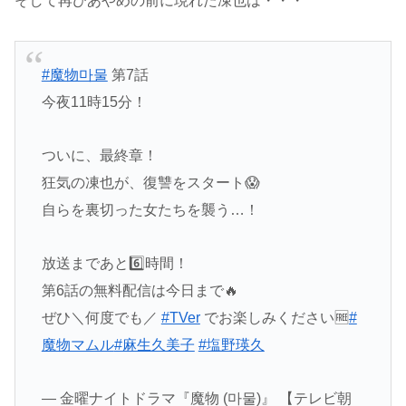
そして再びあやめの前に現れた凍也は・・・
#魔物마물
第7話
今夜11時15分！
ついに、最終章！
狂気の凍也が、復讐をスタート😱
自らを裏切った女たちを襲う…！
放送まであと6️⃣時間！
第6話の無料配信は今日まで🔥
ぜひ＼何度でも／
#TVer
でお楽しみください🆓
#
魔物マムル
#麻生久美子
#塩野瑛久
— 金曜ナイトドラマ『魔物 (마물)』 【テレビ朝