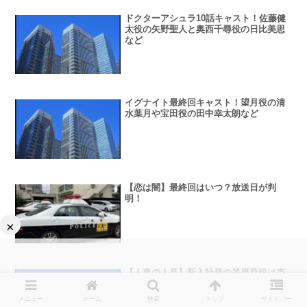
ドクターアシュラ10話キャスト！佐藤健
太役の矢野聖人と奥西千尋役の日比美思
など
イグナイト最終回キャスト！望月役の清
水葉月や宝田役の田中幸太朗など
【恋は闇】最終回はいつ？放送日が判
明！
×
【人事の人見】新入社員の茅原葵役は杏
花！最終回ゲストキャスト
メニュー
ホーム
検索
トップ
サイドバー