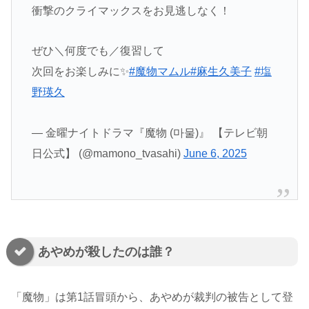
衝撃のクライマックスをお見逃しなく！
ぜひ＼何度でも／復習して
次回をお楽しみに✨
#魔物マムル
#麻生久美子
#塩
野瑛久
— 金曜ナイトドラマ『魔物 (마물)』 【テレビ朝
日公式】 (@mamono_tvasahi)
June 6, 2025
あやめが殺したのは誰？
「魔物」は第1話冒頭から、あやめが裁判の被告として登