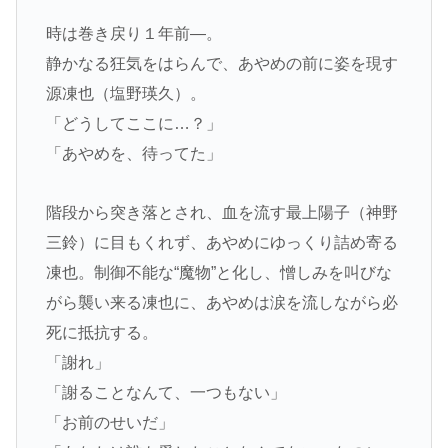
時は巻き戻り１年前―。
静かなる狂気をはらんで、あやめの前に姿を現す
源凍也（塩野瑛久）。
「どうしてここに…？」
「あやめを、待ってた」
階段から突き落とされ、血を流す最上陽子（神野
三鈴）に目もくれず、あやめにゆっくり詰め寄る
凍也。制御不能な“魔物”と化し、憎しみを叫びな
がら襲い来る凍也に、あやめは涙を流しながら必
死に抵抗する。
「謝れ」
「謝ることなんて、一つもない」
「お前のせいだ」