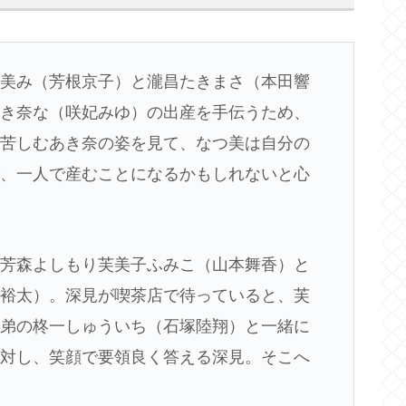
つ美み（芳根京子）と瀧昌たきまさ（本田響
あき奈な（咲妃みゆ）の出産を手伝うため、
で苦しむあき奈の姿を見て、なつ美は自分の
で、一人で産むことになるかもしれないと心
む芳森よしもり芙美子ふみこ（山本舞香）と
関裕太）。深見が喫茶店で待っていると、芙
と弟の柊一しゅういち（石塚陸翔）と一緒に
に対し、笑顔で要領良く答える深見。そこへ