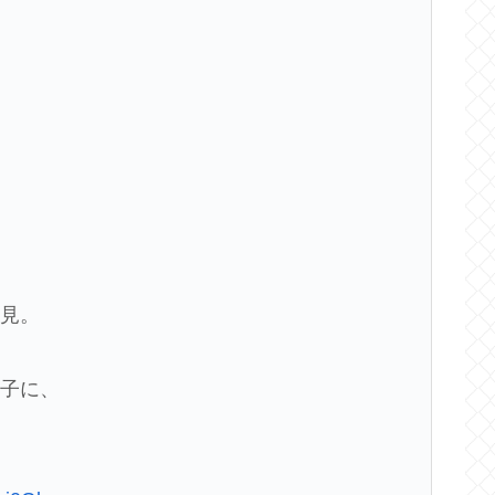
深見。
様子に、