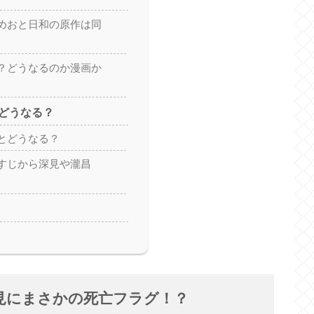
めおと日和の原作は同
？どうなるのか漫画か
どうなる？
とどうなる？
すじから深見や瀧昌
見にまさかの死亡フラグ！？