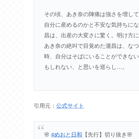
その頃、あき奈の陣痛は強さを増し
自分に産めるのかと不安な気持ちに
昌は、出産の大変さに驚く。明け方
あき奈の絶叫で目覚めた瀧昌は、な
時、自分はそばにいることができな
もしれない、と思いを巡らし…。
引用元：
公式サイト
🌸
#めおと日和
【先行】切り抜き🌸