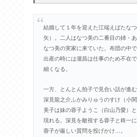
結婚して１年を迎えた江端えばたな
矢）。二人はなつ美の二番目の姉・
なつ美の実家に来ていた。布団の中
出産の時には瀧昌は仕事のため不在
細くなる。
一方、とんとん拍子で見合い話が進
深見龍之介ふかみりゅうのすけ（小
美子は妹の蓉子ようこ（白山乃愛）
現れる。深見を敵視する蓉子と柊一
蓉子が厳しい質問を投げかけ…。