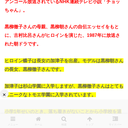
アンコール放送されているNHK連続テレビ小説「チョッ
ちゃん」。
黒柳徹子さんの母親、黒柳朝さんの自伝エッセイをもと
に、古村比呂さんがヒロインを演じた、1987年に放送さ
れた朝ドラです。
ヒロイン蝶子は長女の加津子を出産。モデルは黒柳朝さん
の長女、黒柳徹子さんです。
加津子は杉山学園に入学しますが、黒柳徹子さんはとても
×
ユニークなトモエ学園に入学されています。
小学1年せいのとき、落ち着きがないことから小学校を退
学し、トモエ学園にやってきました。
メニュー
ホーム
検索
トップ
サイドバー