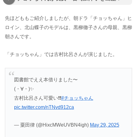
先ほどももご紹介しましたが、朝ドラ「チョッちゃん」ヒ
ロイン、北山蝶子のモデルは、黒柳徹子さんの母親、黒柳
朝さんです。
「チョッちゃん」では古村比呂さんが演じました。
図書館でええ本借りました〜
(・∀・)✨️
古村比呂さん可愛い❗❗
#チョッちゃん
pic.twitter.com/nTNvd912ca
— 粟田律 (@HixcMWeUVBN4igh)
May 29, 2025