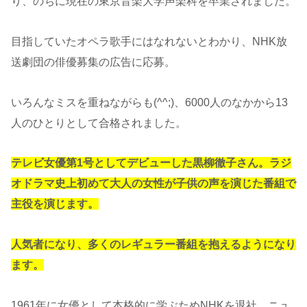
り、のちに現在の東京音楽大学声楽科を卒業されました。
目指していたオペラ歌手にはなれないとわかり、NHK放
送劇団の俳優募集の広告に応募。
いろんなミスを重ねながらも(^^;)、6000人のなかから13
人のひとりとして合格されました。
テレビ女優第1号としてデビューした黒柳徹子さん。ラジ
オドラマ史上初めて大人の女性が子供の声を演じた番組で
主役を演じます。
人気者になり、多くのレギュラー番組を抱えるようになり
ます。
1961年に女優として本格的に学ぶためNHKを退社。ニュ