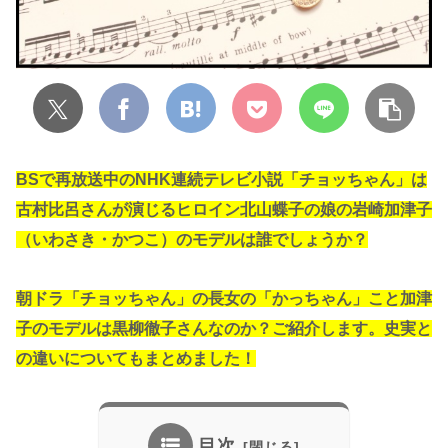
BSで再放送中のNHK連続テレビ小説「チョッちゃん」は
古村比呂さんが演じるヒロイン北山蝶子の娘の岩崎加津子
（いわさき・かつこ）のモデルは誰でしょうか？
朝ドラ「チョッちゃん」の長女の「かっちゃん」こと加津
子のモデルは黒柳徹子さんなのか？ご紹介します。史実と
の違いについてもまとめました！
目次